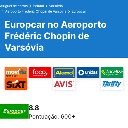
Aluguel de carros
Poland
Varsóvia
Aeroporto Frédéric Chopin de Varsóvia
Europcar
Europcar no Aeroporto
Frédéric Chopin de
Varsóvia
8.8
Pontuação
:
600+