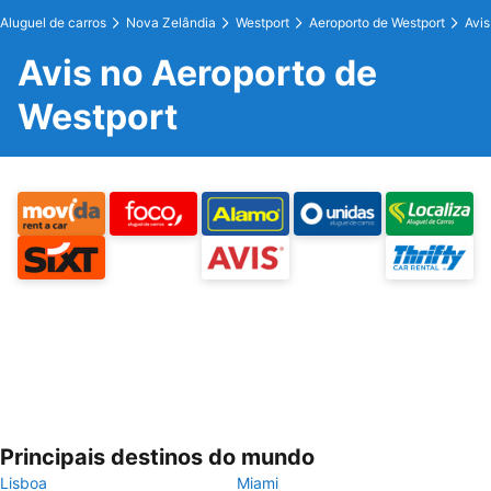
Aluguel de carros
Nova Zelândia
Westport
Aeroporto de Westport
Avis
Avis no Aeroporto de
Westport
Principais destinos do mundo
Lisboa
Miami