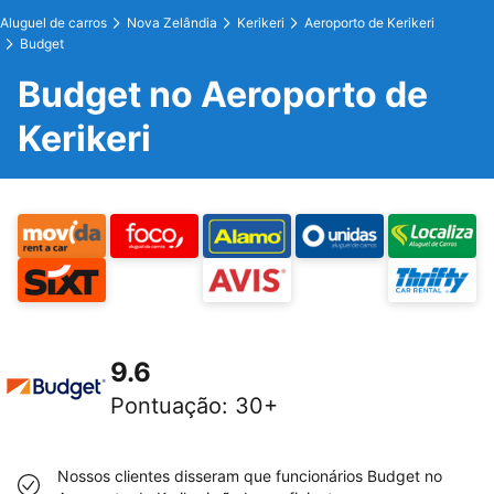
Aluguel de carros
Nova Zelândia
Kerikeri
Aeroporto de Kerikeri
Budget
Budget no Aeroporto de
Kerikeri
9.6
Pontuação
:
30+
Nossos clientes disseram que funcionários Budget no