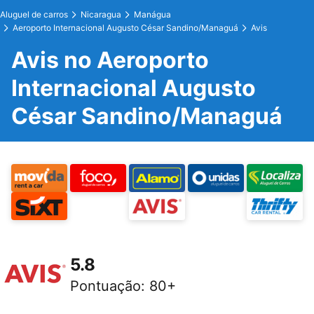
Aluguel de carros
Nicaragua
Manágua
Aeroporto Internacional Augusto César Sandino/Managuá
Avis
Avis no Aeroporto
Internacional Augusto
César Sandino/Managuá
5.8
Pontuação
:
80+