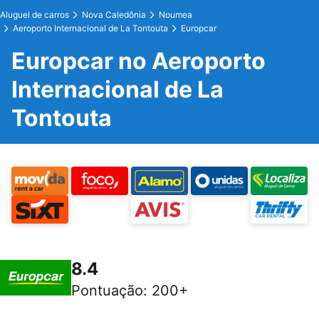
Aluguel de carros
Nova Caledônia
Noumea
Aeroporto Internacional de La Tontouta
Europcar
Europcar no Aeroporto
Internacional de La
Tontouta
8.4
Pontuação
:
200+