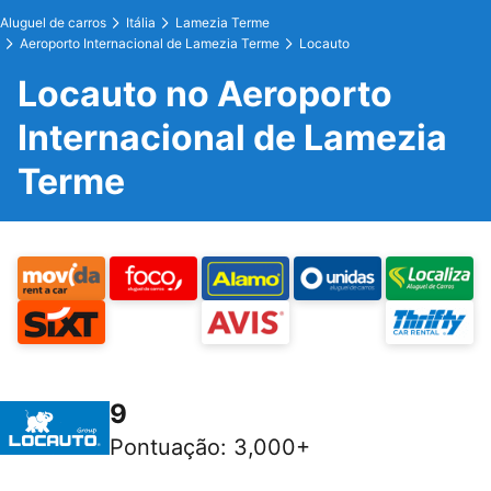
Aluguel de carros
Itália
Lamezia Terme
Aeroporto Internacional de Lamezia Terme
Locauto
Locauto no Aeroporto
Internacional de Lamezia
Terme
9
Pontuação
:
3,000+