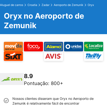
Aluguel de carros
Croatia
Zadar
Aeroporto de Zemunik
Oryx
Oryx no Aeroporto de
Zemunik
8.9
Pontuação
:
800+
Nossos clientes disseram que Oryx no Aeroporto de
Zemunik é relativamente fácil de encontrar