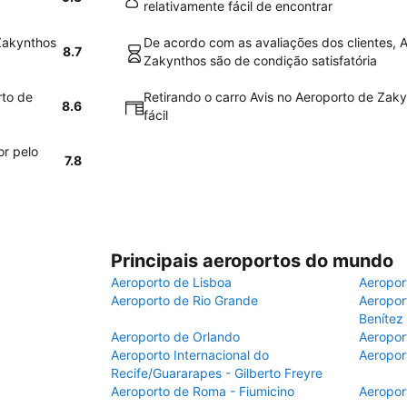
relativamente fácil de encontrar
 Zakynthos
De acordo com as avaliações dos clientes, A
8.7
Zakynthos são de condição satisfatória
rto de
Retirando o carro Avis no Aeroporto de Zaky
8.6
fácil
or pelo
7.8
Principais aeroportos do mundo
Aeroporto de Lisboa
Aeropor
Aeroporto de Rio Grande
Aeroport
Benítez
Aeroporto de Orlando
Aeropor
Aeroporto Internacional do
Aeropor
Recife/Guararapes - Gilberto Freyre
Aeroporto de Roma - Fiumicino
Aeropor