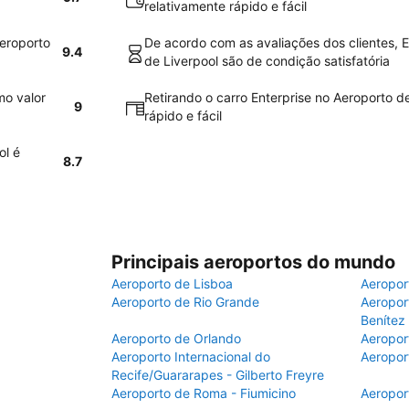
relativamente rápido e fácil
Aeroporto
De acordo com as avaliações dos clientes, E
9.4
de Liverpool são de condição satisfatória
mo valor
Retirando o carro Enterprise no Aeroporto d
9
rápido e fácil
ol é
8.7
Principais aeroportos do mundo
Aeroporto de Lisboa
Aeropor
Aeroporto de Rio Grande
Aeroport
Benítez
Aeroporto de Orlando
Aeropor
Aeroporto Internacional do
Aeropor
Recife/Guararapes - Gilberto Freyre
Aeroporto de Roma - Fiumicino
Aeropor