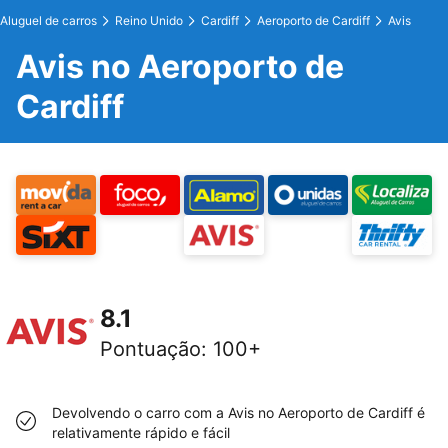
Aluguel de carros
Reino Unido
Cardiff
Aeroporto de Cardiff
Avis
Avis no Aeroporto de
Cardiff
8.1
Pontuação
:
100+
Devolvendo o carro com a Avis no Aeroporto de Cardiff é
relativamente rápido e fácil