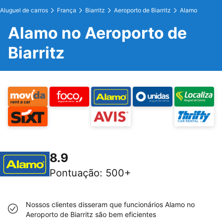
Aluguel de carros
França
Biarritz
Aeroporto de Biarritz
Alamo
Alamo no Aeroporto de
Biarritz
8.9
Pontuação
:
500+
Nossos clientes disseram que funcionários Alamo no
Aeroporto de Biarritz são bem eficientes