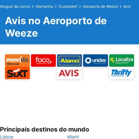
Aluguel de carros
Alemanha
Dusseldorf
Aeroporto de Weeze
Avis
Avis no Aeroporto de
Weeze
Principais destinos do mundo
Lisboa
Miami