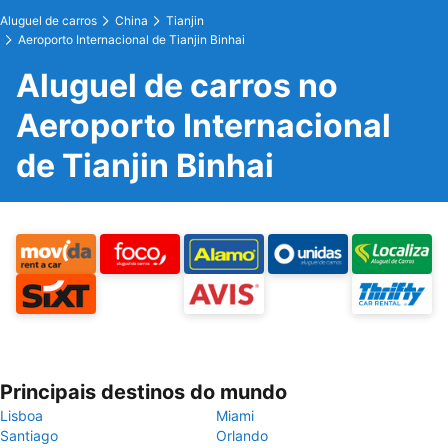
Aluguel de carros
China
Tianjin
Aeroporto Internacional de Tianjin Binhai
Aluguel de carros no
Aeroporto Internacional
de Tianjin Binhai
Principais destinos do mundo
Lisboa
Miami
Santiago
Orlando