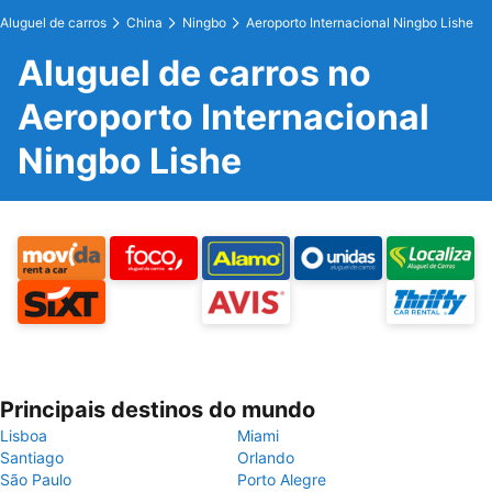
Aluguel de carros
China
Ningbo
Aeroporto Internacional Ningbo Lishe
Aluguel de carros no
Aeroporto Internacional
Ningbo Lishe
Principais destinos do mundo
Lisboa
Miami
Santiago
Orlando
São Paulo
Porto Alegre