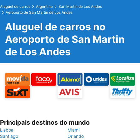
Aluguel de carros
Argentina
San Martín de Los Andes
Aeroporto de San Martin de Los Andes
Aluguel de carros no
Aeroporto de San Martin
de Los Andes
Principais destinos do mundo
Lisboa
Miami
Santiago
Orlando