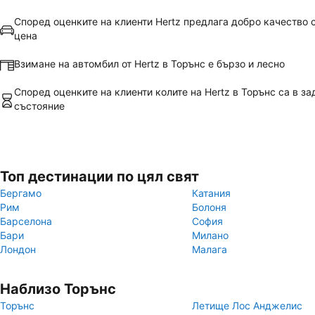
Според оценките на клиенти Hertz предлага добро качество
цена
Взимане на автомбил от Hertz в Торънс е бързо и лесно
Според оценките на клиенти колите на Hertz в Торънс са в з
състояние
Топ дестинации по цял свят
Бергамо
Катания
Рим
Болоня
Барселона
София
Бари
Милано
Лондон
Малага
Наблизо Торънс
Торънс
Летище Лос Анджелис