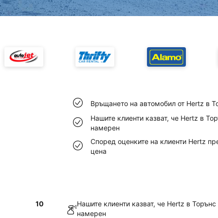
Връщането на автомобил от Hertz в Т
Нашите клиенти казват, че Hertz в То
намерен
Според оценките на клиенти Hertz п
цена
10
Нашите клиенти казват, че Hertz в Торънс
намерен