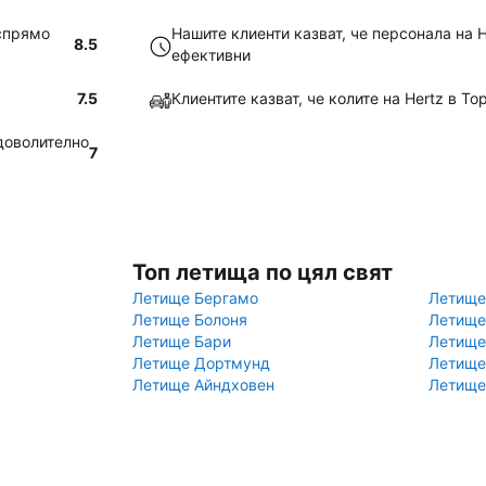
 спрямо
Нашите клиенти казват, че персонала на H
8.5
ефективни
7.5
Клиентите казват, че колите на Hertz в То
адоволително
7
Топ летища по цял свят
Летище Бергамо
Летище
Летище Болоня
Летище
Летище Бари
Летище
Летище Дортмунд
Летище
Летище Айндховен
Летище