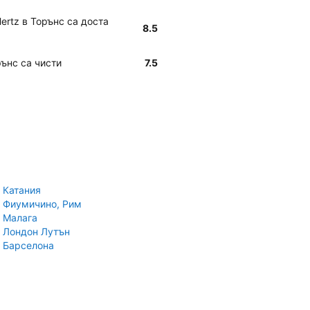
ertz в Торънс са доста
8.5
рънс са чисти
7.5
 Катания
 Фиумичино, Рим
 Малага
 Лондон Лутън
 Барселона