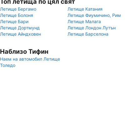
Топ летища по цял свят
Летище Бергамо
Летище Катания
Летище Болоня
Летище Фиумичино, Рим
Летище Бари
Летище Малага
Летище Дортмунд
Летище Лондон Лутън
Летище Айндховен
Летище Барселона
Наблизо Тифин
Наем на автомобил Летище
Толедо