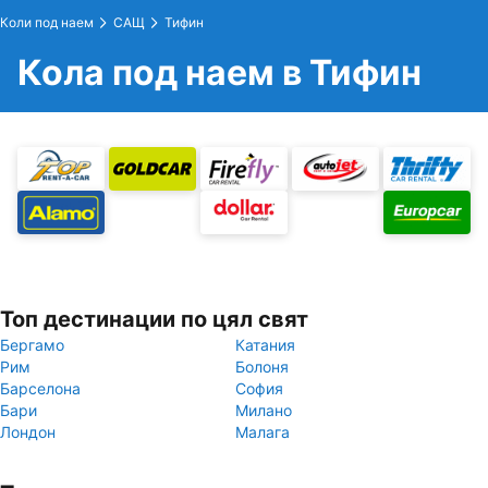
Коли под наем
САЩ
Тифин
Кола под наем в Тифин
Топ дестинации по цял свят
Бергамо
Катания
Рим
Болоня
Барселона
София
Бари
Милано
Лондон
Малага