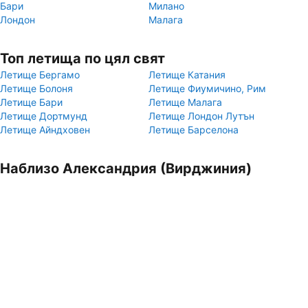
Бари
Милано
Лондон
Малага
Топ летища по цял свят
Летище Бергамо
Летище Катания
Летище Болоня
Летище Фиумичино, Рим
Летище Бари
Летище Малага
Летище Дортмунд
Летище Лондон Лутън
Летище Айндховен
Летище Барселона
Наблизо Александрия (Вирджиния)