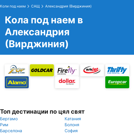
Коли под наем
САЩ
Александрия (Вирджиния)
Кола под наем в
Александрия
(Вирджиния)
Топ дестинации по цял свят
Бергамо
Катания
Рим
Болоня
Барселона
София