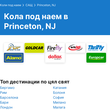
Коли под наем
САЩ
Princeton, NJ
Кола под наем в
Princeton, NJ
Топ дестинации по цял свят
Бергамо
Катания
Рим
Болоня
Барселона
София
Бари
Милано
Лондон
Малага