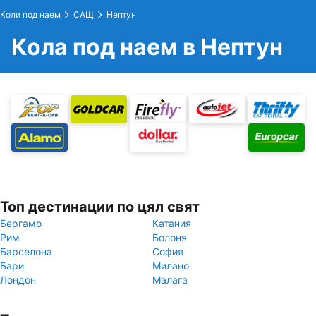
Коли под наем
САЩ
Нептун
Кола под наем в Нептун
Топ дестинации по цял свят
Бергамо
Катания
Рим
Болоня
Барселона
София
Бари
Милано
Лондон
Малага