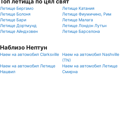
Топ летища по цял свят
Летище Бергамо
Летище Катания
Летище Болоня
Летище Фиумичино, Рим
Летище Бари
Летище Малага
Летище Дортмунд
Летище Лондон Лутън
Летище Айндховен
Летище Барселона
Наблизо Нептун
Наем на автомобил Clarksville
Наем на автомобил Nashville
(TN)
Наем на автомобил Летище
Наем на автомобил Летище
Нашвил
Смирна