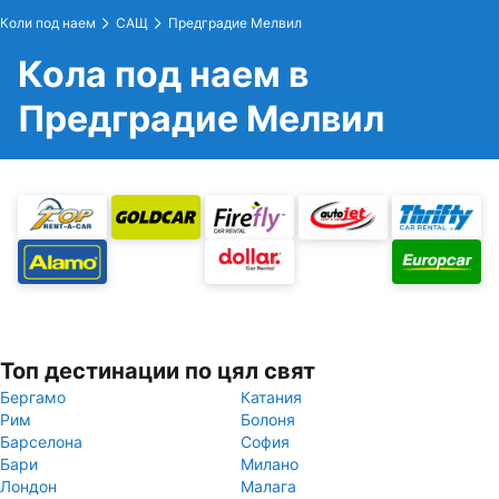
Коли под наем
САЩ
Предградие Мелвил
Кола под наем в
Предградие Мелвил
Топ дестинации по цял свят
Бергамо
Катания
Рим
Болоня
Барселона
София
Бари
Милано
Лондон
Малага