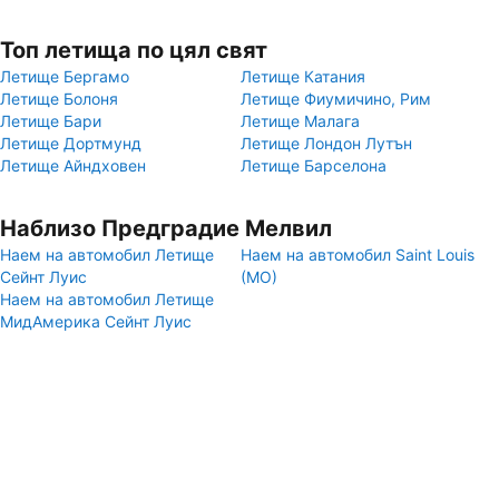
Топ летища по цял свят
Летище Бергамо
Летище Катания
Летище Болоня
Летище Фиумичино, Рим
Летище Бари
Летище Малага
Летище Дортмунд
Летище Лондон Лутън
Летище Айндховен
Летище Барселона
Наблизо Предградие Мелвил
Наем на автомобил Летище
Наем на автомобил Saint Louis
Сейнт Луис
(MO)
Наем на автомобил Летище
МидАмерика Сейнт Луис