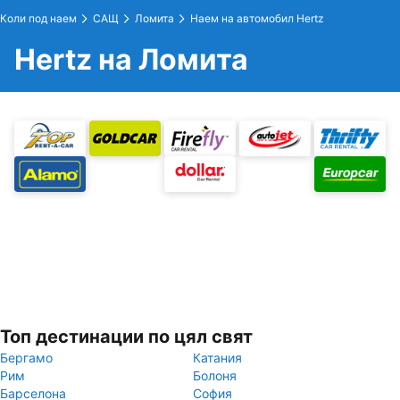
Коли под наем
САЩ
Ломита
Наем на автомобил Hertz
Hertz на Ломита
Топ дестинации по цял свят
Бергамо
Катания
Рим
Болоня
Барселона
София