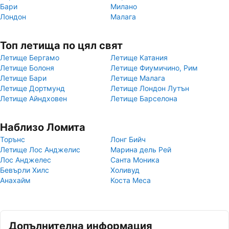
Бари
Милано
Лондон
Малага
Топ летища по цял свят
Летище Бергамо
Летище Катания
Летище Болоня
Летище Фиумичино, Рим
Летище Бари
Летище Малага
Летище Дортмунд
Летище Лондон Лутън
Летище Айндховен
Летище Барселона
Наблизо Ломита
Торънс
Лонг Бийч
Летище Лос Анджелис
Марина дель Рей
Лос Анджелес
Санта Моника
Бевърли Хилс
Холивуд
Анахайм
Коста Меса
Допълнителна информация