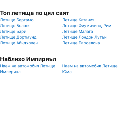
Топ летища по цял свят
Летище Бергамо
Летище Катания
Летище Болоня
Летище Фиумичино, Рим
Летище Бари
Летище Малага
Летище Дортмунд
Летище Лондон Лутън
Летище Айндховен
Летище Барселона
Наблизо Импириъл
Наем на автомобил Летище
Наем на автомобил Летище
Империал
Юма