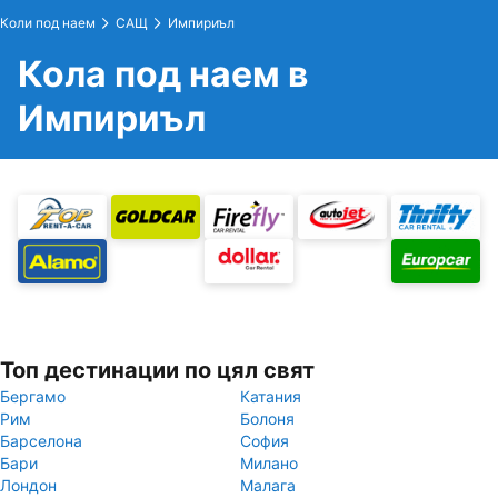
Коли под наем
САЩ
Импириъл
Кола под наем в
Импириъл
Топ дестинации по цял свят
Бергамо
Катания
Рим
Болоня
Барселона
София
Бари
Милано
Лондон
Малага