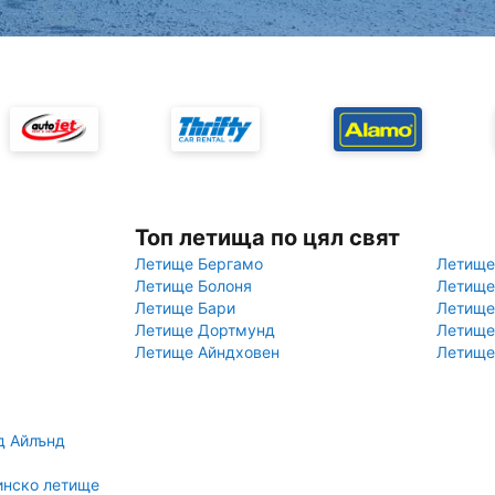
Топ летища по цял свят
Летище Бергамо
Летище
Летище Болоня
Летище
Летище Бари
Летище
Летище Дортмунд
Летище
Летище Айндховен
Летище
д Айлънд
инско летище