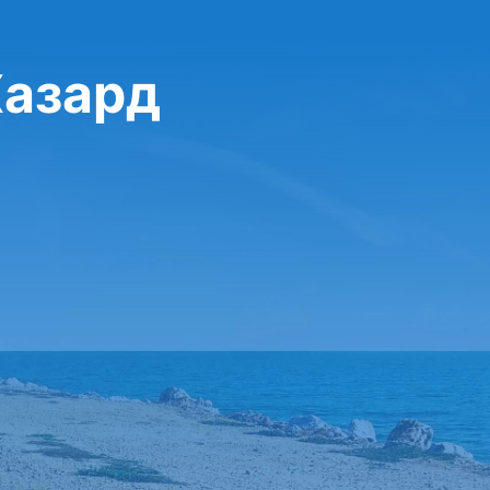
Хазард