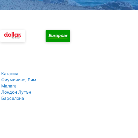
 Катания
 Фиумичино, Рим
 Малага
 Лондон Лутън
 Барселона