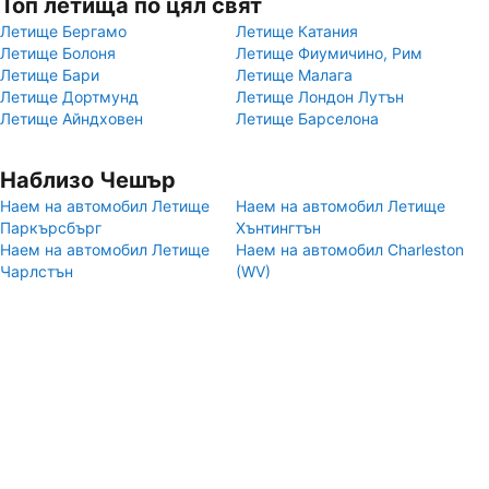
Топ летища по цял свят
Летище Бергамо
Летище Катания
Летище Болоня
Летище Фиумичино, Рим
Летище Бари
Летище Малага
Летище Дортмунд
Летище Лондон Лутън
Летище Айндховен
Летище Барселона
Наблизо Чешър
Наем на автомобил Летище
Наем на автомобил Летище
Паркърсбърг
Хънтингтън
Наем на автомобил Летище
Наем на автомобил Charleston
Чарлстън
(WV)