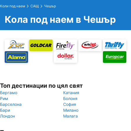
Коли под наем
САЩ
Чешър
Кола под наем в Чешър
Топ дестинации по цял свят
Бергамо
Катания
Рим
Болоня
Барселона
София
Бари
Милано
Лондон
Малага