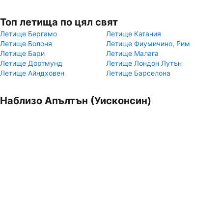
Топ летища по цял свят
Летище Бергамо
Летище Катания
Летище Болоня
Летище Фиумичино, Рим
Летище Бари
Летище Малага
Летище Дортмунд
Летище Лондон Лутън
Летище Айндховен
Летище Барселона
Наблизо Апълтън (Уисконсин)