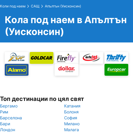
Коли под наем
САЩ
Апълтън (Уисконсин)
Кола под наем в Апълтън
(Уисконсин)
Топ дестинации по цял свят
Бергамо
Катания
Рим
Болоня
Барселона
София
Бари
Милано
Лондон
Малага