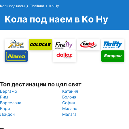
Коли под наем
Thailand
Ко Ну
Кола под наем в Ко Ну
Топ дестинации по цял свят
Бергамо
Катания
Рим
Болоня
Барселона
София
Бари
Милано
Лондон
Малага