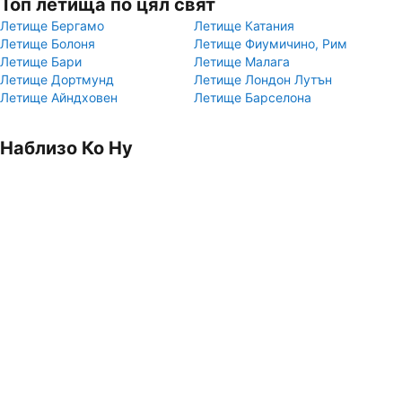
Топ летища по цял свят
Летище Бергамо
Летище Катания
Летище Болоня
Летище Фиумичино, Рим
Летище Бари
Летище Малага
Летище Дортмунд
Летище Лондон Лутън
Летище Айндховен
Летище Барселона
Наблизо Ко Ну