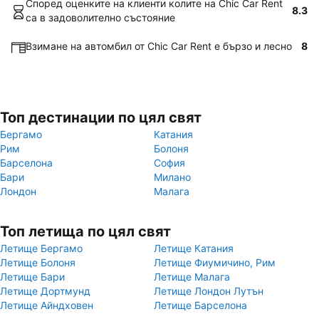
Според оценките на клиенти колите на Chic Car Rent
8.3
са в задоволително състояние
Взимане на автомбил от Chic Car Rent е бързо и лесно
8
Топ дестинации по цял свят
Бергамо
Катания
Рим
Болоня
Барселона
София
Бари
Милано
Лондон
Малага
Топ летища по цял свят
Летище Бергамо
Летище Катания
Летище Болоня
Летище Фиумичино, Рим
Летище Бари
Летище Малага
Летище Дортмунд
Летище Лондон Лутън
Летище Айндховен
Летище Барселона