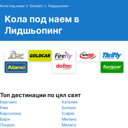
Коли под наем
Sweden
Лидшьопинг
Кола под наем в
Лидшьопинг
Топ дестинации по цял свят
Бергамо
Катания
Рим
Болоня
Барселона
София
Бари
Милано
Лондон
Малага