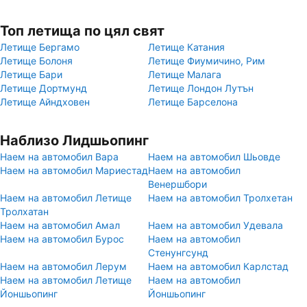
Топ летища по цял свят
Летище Бергамо
Летище Катания
Летище Болоня
Летище Фиумичино, Рим
Летище Бари
Летище Малага
Летище Дортмунд
Летище Лондон Лутън
Летище Айндховен
Летище Барселона
Наблизо Лидшьопинг
Наем на автомобил Вара
Наем на автомобил Шьовде
Наем на автомобил Мариестад
Наем на автомобил
Венершбори
Наем на автомобил Летище
Наем на автомобил Тролхетан
Тролхатан
Наем на автомобил Амал
Наем на автомобил Удевала
Наем на автомобил Бурос
Наем на автомобил
Стенунгсунд
Наем на автомобил Лерум
Наем на автомобил Карлстад
Наем на автомобил Летище
Наем на автомобил
Йоншьопинг
Йоншьопинг