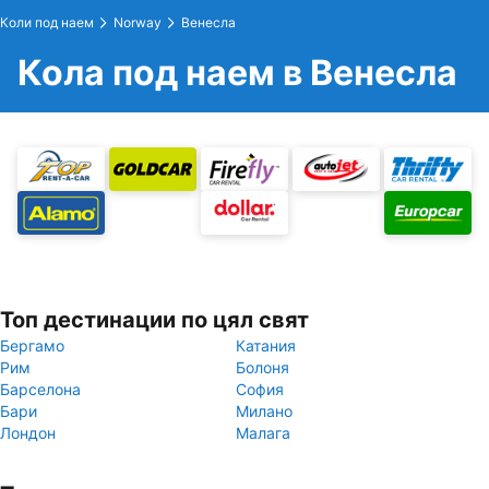
Коли под наем
Norway
Венесла
Кола под наем в Венесла
Топ дестинации по цял свят
Бергамо
Катания
Рим
Болоня
Барселона
София
Бари
Милано
Лондон
Малага