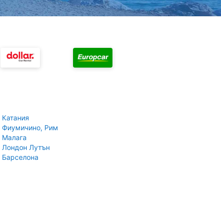
 Катания
 Фиумичино, Рим
 Малага
 Лондон Лутън
 Барселона