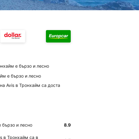
онхайм е бързо и лесно
айм е бързо и лесно
на Avis в Тронхайм са доста
е бързо и лесно
8.9
s в Тронхайм са в