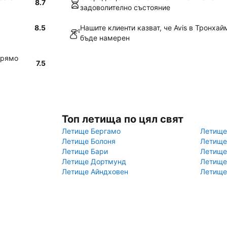
8.7
задоволително състояние
8.5
Нашите клиенти казват, че Avis в Тронхай
бъде намерен
прямо
7.5
Топ летища по цял свят
Летище Бергамо
Летище
Летище Болоня
Летище
Летище Бари
Летище
Летище Дортмунд
Летище
Летище Айндховен
Летище