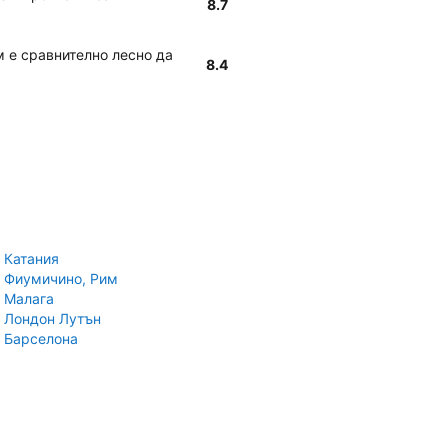
8.7
м е сравнително лесно да
8.4
 Катания
 Фиумичино, Рим
 Малага
 Лондон Лутън
 Барселона