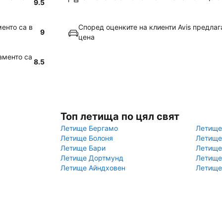
9.5
енто са в
Според оценките на клиенти Avis предла
9
цена
аменто са
8.5
Топ летища по цял свят
Летище Бергамо
Летище
Летище Болоня
Летище
Летище Бари
Летище
Летище Дортмунд
Летище
Летище Айндховен
Летище