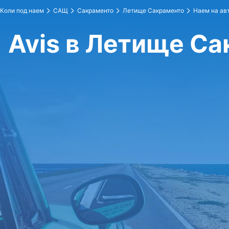
Коли под наем
САЩ
Сакраменто
Летище Сакраменто
Наем на ав
Avis в Летище С