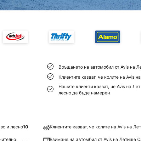
Връщането на автомобил от Avis на Л
Клиентите казват, че колите на Avis 
Нашите клиенти казват, че Avis на Л
лесно да бъде намерен
зо и лесно
10
Клиентите казват, че колите на Avis на Л
нително
Взимане на автомбил от Avis на Летище С