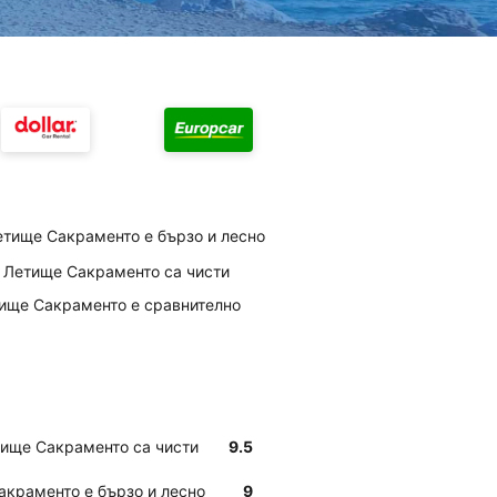
етище Сакраменто е бързо и лесно
на Летище Сакраменто са чисти
етище Сакраменто е сравнително
етище Сакраменто са чисти
9.5
акраменто е бързо и лесно
9