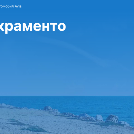
томобил Avis
акраменто