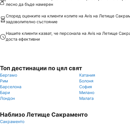
лесно да бъде намерен
Според оценките на клиенти колите на Avis на Летище Сакрам
задоволително състояние
Нашите клиенти казват, че персонала на Avis на Летище Сакр
доста ефективни
Топ дестинации по цял свят
Бергамо
Катания
Рим
Болоня
Барселона
София
Бари
Милано
Лондон
Малага
Наблизо Летище Сакраменто
Сакраменто