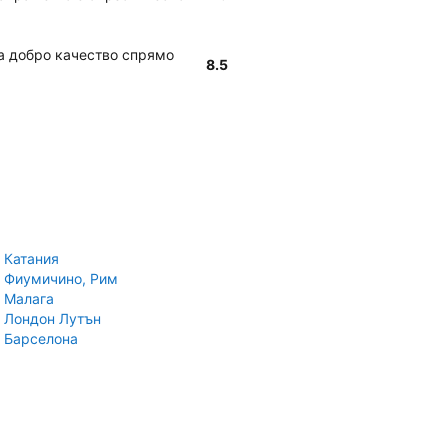
га добро качество спрямо
8.5
 Катания
 Фиумичино, Рим
 Малага
 Лондон Лутън
 Барселона