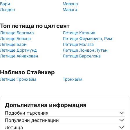
Бари
Милано
Лондон
Малага
Топ летища по цял свят
Летище Бергамо
Летище Катания
Летище Болоня
Летище Фиумичино, Рим
Летище Бари
Летище Малага
Летище Дортмунд
Летище Лондон Лутън
Летище Айндховен
Летище Барселона
Наблизо Стайнхер
Летище Тронхайм
Тронхайм
Допълнителна информация
Подобни търсения
Популярни дестинации
Летища