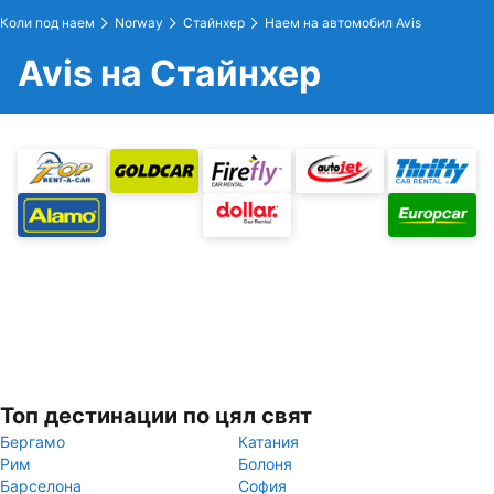
Коли под наем
Norway
Стайнхер
Наем на автомобил Avis
Avis на Стайнхер
Топ дестинации по цял свят
Бергамо
Катания
Рим
Болоня
Барселона
София