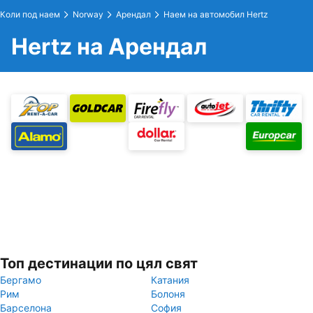
Коли под наем
Norway
Арендал
Наем на автомобил Hertz
Hertz на Арендал
Топ дестинации по цял свят
Бергамо
Катания
Рим
Болоня
Барселона
София