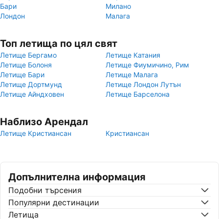
Бари
Милано
Лондон
Малага
Топ летища по цял свят
Летище Бергамо
Летище Катания
Летище Болоня
Летище Фиумичино, Рим
Летище Бари
Летище Малага
Летище Дортмунд
Летище Лондон Лутън
Летище Айндховен
Летище Барселона
Наблизо Арендал
Летище Кристиансан
Кристиансан
Допълнителна информация
Подобни търсения
Популярни дестинации
Летища