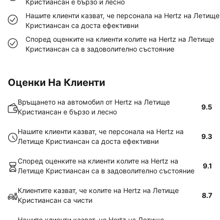
Кристиансан е бързо и лесно
Нашите клиенти казват, че персонала на Hertz на Летище
Кристиансан са доста ефективни
Според оценките на клиенти колите на Hertz на Летище
Кристиансан са в задоволително състояние
Оценки На Клиенти
Връщането на автомобил от Hertz на Летище
9.5
Кристиансан е бързо и лесно
Нашите клиенти казват, че персонала на Hertz на
9.3
Летище Кристиансан са доста ефективни
Според оценките на клиенти колите на Hertz на
9.1
Летище Кристиансан са в задоволително състояние
Клиентите казват, че колите на Hertz на Летище
8.7
Кристиансан са чисти
Нашите клиенти казват, че Hertz на Летище