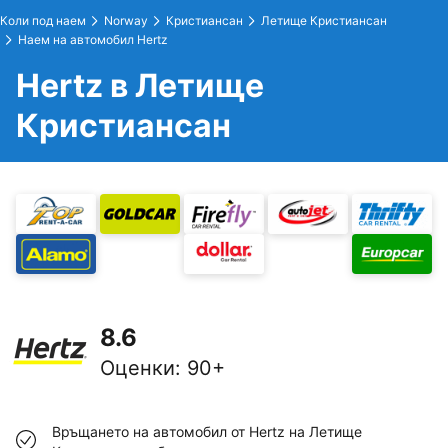
Коли под наем
Norway
Кристиансан
Летище Кристиансан
Наем на автомобил Hertz
Hertz в Летище
Кристиансан
8.6
Оценки
:
90+
Връщането на автомобил от Hertz на Летище