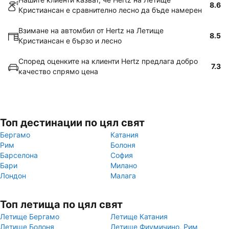
8.6
Кристиансан е сравнително лесно да бъде намерен
Взимане на автомбил от Hertz на Летище
8.5
Кристиансан е бързо и лесно
Според оценките на клиенти Hertz предлага добро
7.3
качество спрямо цена
Топ дестинации по цял свят
Бергамо
Катания
Рим
Болоня
Барселона
София
Бари
Милано
Лондон
Малага
Топ летища по цял свят
Летище Бергамо
Летище Катания
Летище Болоня
Летище Фиумичино, Рим