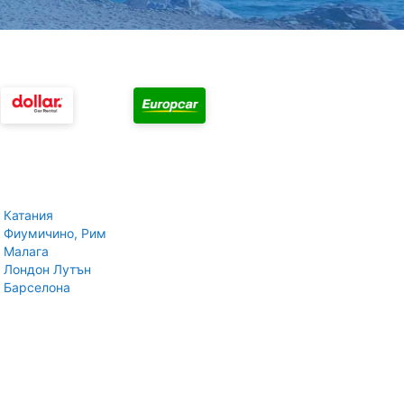
 Катания
 Фиумичино, Рим
 Малага
 Лондон Лутън
 Барселона