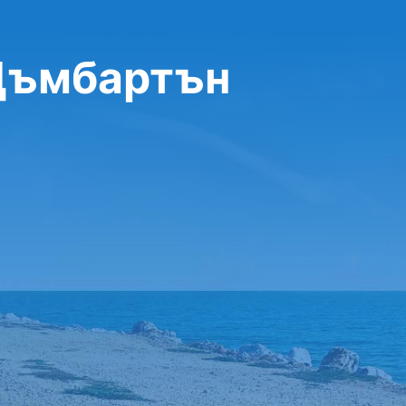
 Дъмбартън