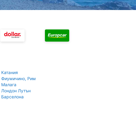
 Катания
 Фиумичино, Рим
 Малага
 Лондон Лутън
 Барселона