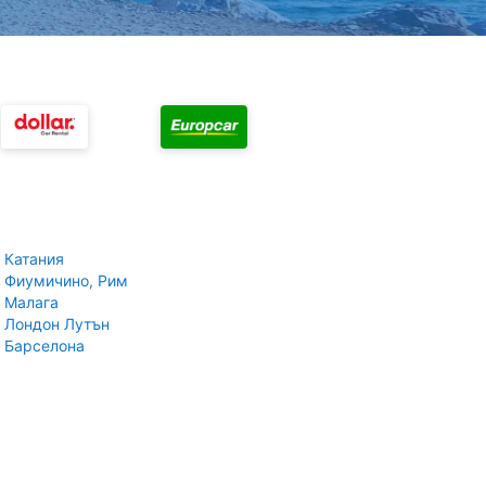
 Катания
 Фиумичино, Рим
 Малага
 Лондон Лутън
 Барселона