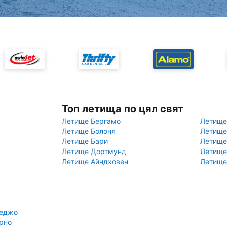
Топ летища по цял свят
Летище Бергамо
Летище
Летище Болоня
Летище
Летище Бари
Летище
Летище Дортмунд
Летище
Летище Айндховен
Летище
реджо
рно