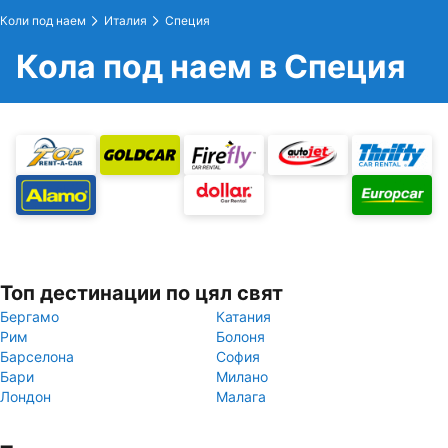
Коли под наем
Италия
Специя
Кола под наем в Специя
Топ дестинации по цял свят
Бергамо
Катания
Рим
Болоня
Барселона
София
Бари
Милано
Лондон
Малага