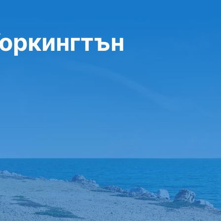
Уоркингтън