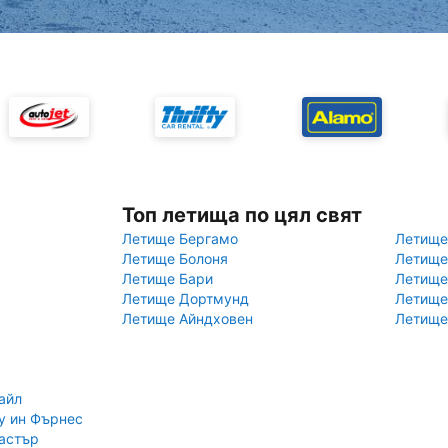
Топ летища по цял свят
Летище Бергамо
Летище
Летище Болоня
Летище
Летище Бари
Летище
Летище Дортмунд
Летище
Летище Айндховен
Летище
айл
у ин Фърнес
астър