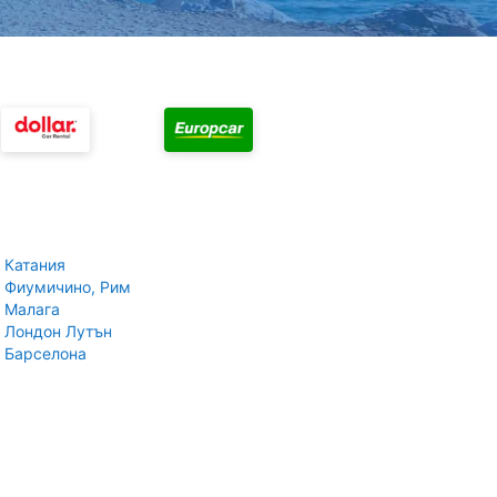
 Катания
 Фиумичино, Рим
 Малага
 Лондон Лутън
 Барселона