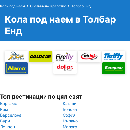
Коли под наем
Обединено Кралство
Толбар Енд
Кола под наем в Толбар
Енд
Топ дестинации по цял свят
Бергамо
Катания
Рим
Болоня
Барселона
София
Бари
Милано
Лондон
Малага