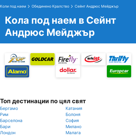
Коли под наем
Обединено Кралство
Сейнт Андрюс Мейджър
Кола под наем в Сейнт
Андрюс Мейджър
Топ дестинации по цял свят
Бергамо
Катания
Рим
Болоня
Барселона
София
Бари
Милано
Лондон
Малага