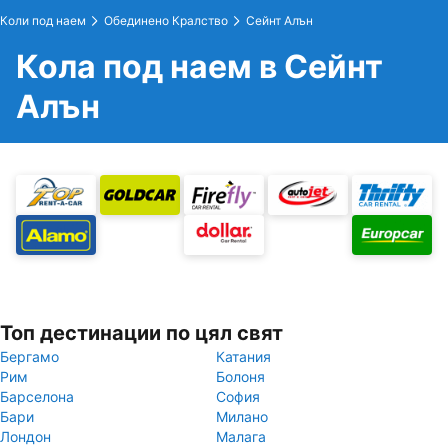
Коли под наем
Обединено Кралство
Сейнт Алън
Кола под наем в Сейнт
Алън
Топ дестинации по цял свят
Бергамо
Катания
Рим
Болоня
Барселона
София
Бари
Милано
Лондон
Малага