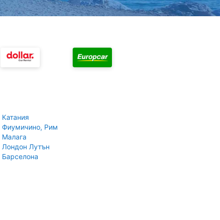
 Катания
 Фиумичино, Рим
 Малага
 Лондон Лутън
 Барселона