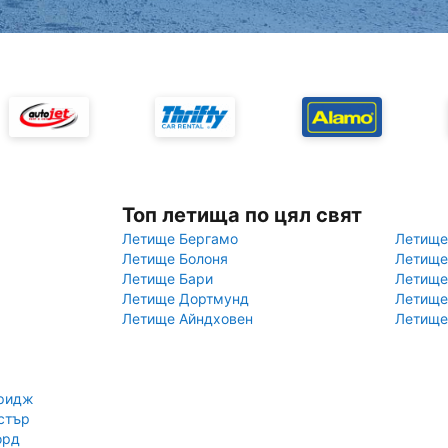
Топ летища по цял свят
Летище Бергамо
Летище
Летище Болоня
Летище
Летище Бари
Летище
Летище Дортмунд
Летище
Летище Айндховен
Летище
бридж
стър
орд