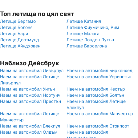
Топ летища по цял свят
Летище Бергамо
Летище Катания
Летище Болоня
Летище Фиумичино, Рим
Летище Бари
Летище Малага
Летище Дортмунд
Летище Лондон Лутън
Летище Айндховен
Летище Барселона
Наблизо Дейсбрук
Наем на автомобил Ливърпул
Наем на автомобил Биркенхед
Наем на автомобил Летище
Наем на автомобил Уорингтън
Ливърпул
Наем на автомобил Уигън
Наем на автомобил Честър
Наем на автомобил Нортуич
Наем на автомобил Болтън
Наем на автомобил Престън
Наем на автомобил Летище
Блекпул
Наем на автомобил Летище
Наем на автомобил Манчестър
Манчестър
Наем на автомобил Блекпул
Наем на автомобил Стокпорт
Наем на автомобил Олдъм
Наем на автомобил