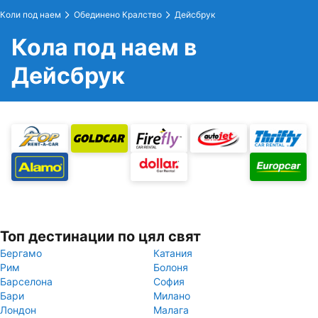
Коли под наем
Обединено Кралство
Дейсбрук
Кола под наем в
Дейсбрук
Топ дестинации по цял свят
Бергамо
Катания
Рим
Болоня
Барселона
София
Бари
Милано
Лондон
Малага