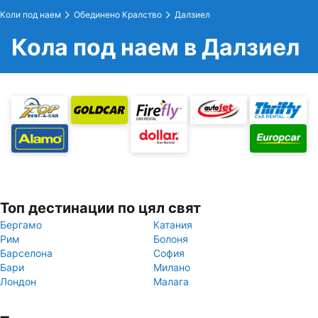
Коли под наем
Обединено Кралство
Далзиел
Кола под наем в Далзиел
Топ дестинации по цял свят
Бергамо
Катания
Рим
Болоня
Барселона
София
Бари
Милано
Лондон
Малага