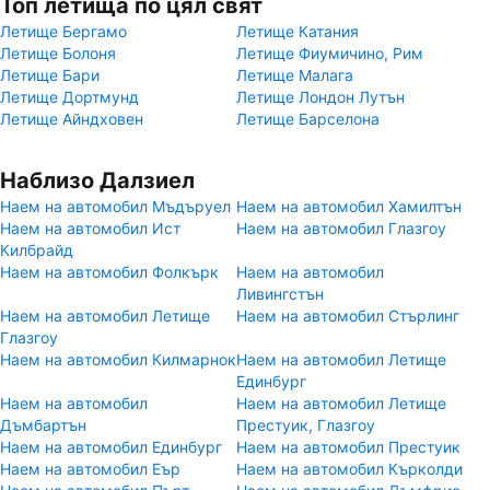
Топ летища по цял свят
Летище Бергамо
Летище Катания
Летище Болоня
Летище Фиумичино, Рим
Летище Бари
Летище Малага
Летище Дортмунд
Летище Лондон Лутън
Летище Айндховен
Летище Барселона
Наблизо Далзиел
Наем на автомобил Мъдъруел
Наем на автомобил Хамилтън
Наем на автомобил Ист
Наем на автомобил Глазгоу
Килбрайд
Наем на автомобил Фолкърк
Наем на автомобил
Ливингстън
Наем на автомобил Летище
Наем на автомобил Стърлинг
Глазгоу
Наем на автомобил Килмарнок
Наем на автомобил Летище
Единбург
Наем на автомобил
Наем на автомобил Летище
Дъмбартън
Престуик, Глазгоу
Наем на автомобил Единбург
Наем на автомобил Престуик
Наем на автомобил Еър
Наем на автомобил Кърколди