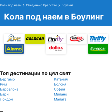
Коли под наем
Обединено Кралство
Боулинг
Кола под наем в Боулинг
Топ дестинации по цял свят
Бергамо
Катания
Рим
Болоня
Барселона
София
Бари
Милано
Лондон
Малага