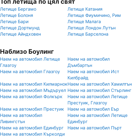
Топ летища по цял свят
Летище Бергамо
Летище Катания
Летище Болоня
Летище Фиумичино, Рим
Летище Бари
Летище Малага
Летище Дортмунд
Летище Лондон Лутън
Летище Айндховен
Летище Барселона
Наблизо Боулинг
Наем на автомобил Летище
Наем на автомобил
Глазгоу
Дъмбартън
Наем на автомобил Глазгоу
Наем на автомобил Ист
Килбрайд
Наем на автомобил Килмарнок
Наем на автомобил Хамилтън
Наем на автомобил Мъдъруел
Наем на автомобил Стърлинг
Наем на автомобил Фолкърк
Наем на автомобил Летище
Престуик, Глазгоу
Наем на автомобил Престуик
Наем на автомобил Еър
Наем на автомобил
Наем на автомобил Летище
Ливингстън
Единбург
Наем на автомобил Единбург
Наем на автомобил Пърт
Наем на автомобил Кърколди