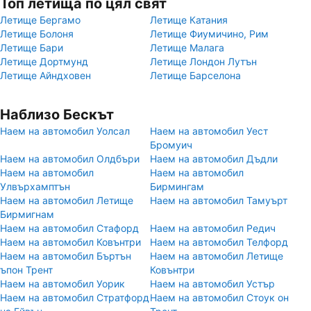
Топ летища по цял свят
Летище Бергамо
Летище Катания
Летище Болоня
Летище Фиумичино, Рим
Летище Бари
Летище Малага
Летище Дортмунд
Летище Лондон Лутън
Летище Айндховен
Летище Барселона
Наблизо Бескът
Наем на автомобил Уолсал
Наем на автомобил Уест
Бромуич
Наем на автомобил Олдбъри
Наем на автомобил Дъдли
Наем на автомобил
Наем на автомобил
Улвърхамптън
Бирмингам
Наем на автомобил Летище
Наем на автомобил Тамуърт
Бирмигнам
Наем на автомобил Стафорд
Наем на автомобил Редич
Наем на автомобил Ковънтри
Наем на автомобил Телфорд
Наем на автомобил Бъртън
Наем на автомобил Летище
ъпон Трент
Ковънтри
Наем на автомобил Уорик
Наем на автомобил Устър
Наем на автомобил Стратфорд
Наем на автомобил Стоук он