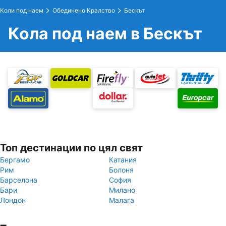
Коли под наем
Обединено Кралство
Бескът
Кола под наем в Бескът
Топ дестинации по цял свят
Бергамо
Катания
Рим
Болоня
Барселона
София
Бари
Милано
Лондон
Малага