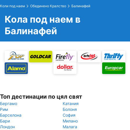
Коли под наем
Обединено Кралство
Балинафей
Кола под наем в
Балинафей
Топ дестинации по цял свят
Бергамо
Катания
Рим
Болоня
Барселона
София
Бари
Милано
Лондон
Малага